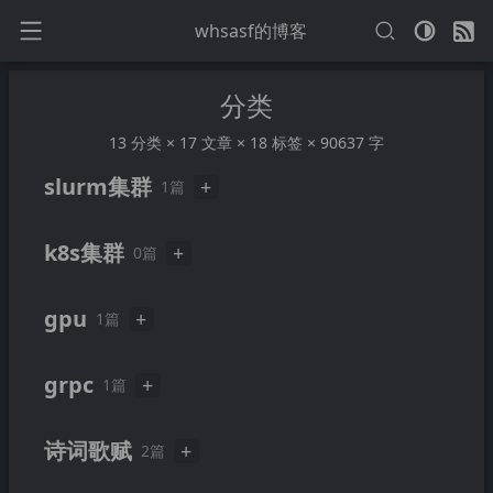
whsasf的博客
分类
13 分类 × 17 文章 × 18 标签 × 90637 字
slurm集群
+
1篇
可能是目前最新最详细的slurm集群部署
2023-11-23
k8s集群
+
0篇
指南
gpu
+
1篇
推荐一个轻量级的gpu stress test 工具
2023-11-24
grpc
+
1篇
grpc 从 0 到 0.5 实战
2023-12-06
诗词歌赋
+
2篇