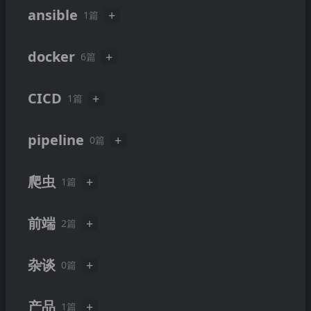
牛皮鸭绒保暖
2023-10-31
ansible
+
1篇
过去的雪
2023-04-30
Ansible Semaphore 实战
2024-05-15
docker
+
6篇
containerd config.toml v3 私有镜像仓
2025-05-09
CICD
+
1篇
库配置示例
nvidia docker, nvidia docker2, nvidia c
Jenkins pipeline 简介
2020-01-01
2024-09-09
pipeline
ontainer toolkits区别
+
0篇
OrbStack-Mac上的Docker Desktop的
2024-08-01
快速轻量级替代品
爬虫
+
1篇
向docker容器内添加host解析的一种实
2024-07-30
在scrapy爬虫中使用splash
2019-09-19
现
前端
+
2篇
docker image build 创建容器
2017-09-23
websocket-devtools bug 一个
2025-10-12
docker 阶段论
2017-09-23
杂谈
+
0篇
一个由aria-hidden引起的问题
2025-01-11
产品
+
1篇