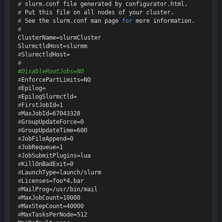
# 
slurm.conf file generated by configurator.html.
# 
Put this file on all nodes of your cluster.
# 
See the slurm.conf man page 
for
 more information.
#
ClusterName=slurmCluster
#
SlurmctldHost=
#
#DisableRootJobs=NO
#
EnforcePartLimits=NO
#
Epilog=
#
EpilogSlurmctld=
#
FirstJobId=1
#
MaxJobId=67043328
#
GroupUpdateForce=0
#
GroupUpdateTime=600
#
JobFileAppend=0
#
JobRequeue=1
#
JobSubmitPlugins=lua
#
KillOnBadExit=0
#
LaunchType=launch/slurm
#
Licenses=foo*4,bar
#
MailProg=/usr/bin/mail
#
MaxJobCount=10000
#
MaxStepCount=40000
#
MaxTasksPerNode=512