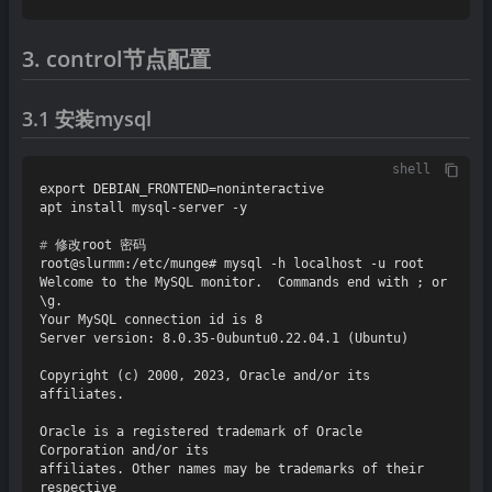
3. control节点配置
3.1 安装mysql
shell
export DEBIAN_FRONTEND=noninteractive

# 
修改root 密码
root@slurmm:/etc/munge# mysql -h localhost -u root

Welcome to the MySQL monitor.  Commands end with ; or 
\g.

Your MySQL connection id is 8

Server version: 8.0.35-0ubuntu0.22.04.1 (Ubuntu)

Copyright (c) 2000, 2023, Oracle and/or its 
affiliates.

Oracle is a registered trademark of Oracle 
Corporation and/or its

affiliates. Other names may be trademarks of their 
respective
