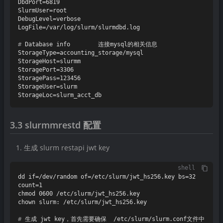
DbdPort=6819

SlurmUser=root

DebugLevel=verbose

# 
Database info        连接mysql的相关信息
StorageType=accounting_storage/mysql

StorageHost=slurmm

StoragePort=3306

StoragePass=123456

StorageUser=slurm

3.3 slurmmrestd 配置
生成 slurm restapi jwt key
shell
dd if=/dev/random of=/etc/slurm/jwt_hs256.key bs=32 
count=1

chmod 0600 /etc/slurm/jwt_hs256.key

# 
生成 jwt key，首先需要确保  /etc/slurm/slurm.conf文件中