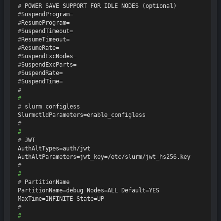
# 
POWER SAVE SUPPORT FOR IDLE NODES (optional)
#
SuspendProgram=
#
ResumeProgram=
#
SuspendTimeout=
#
ResumeTimeout=
#
ResumeRate=
#
SuspendExcNodes=
#
SuspendExcParts=
#
SuspendRate=
#
SuspendTime=
#
#
# 
slurm configless
#
#
# 
JWT
AuthAltTypes=auth/jwt

#
#
# 
PartitionName
PartitionName=debug Nodes=ALL Default=YES 
#
#