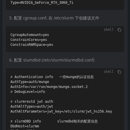
配置 cgroup.conf, 在 /etc/slurm 下创建该文件
shell
CgroupAutomount=yes

ConstrainCores=yes

配置 slumdbd (/etc/slurm/slurmdbd.conf)
shell
# 
Authentication info   一些munge的认证信息
AuthType=auth/munge

# 
DebugLevel=info
# 
slurmrestd jwt auth
AuthAltTypes=auth/jwt

# 
slurmDBD info        slurmdbd相关的配置信息
DbdHost=slurmm
