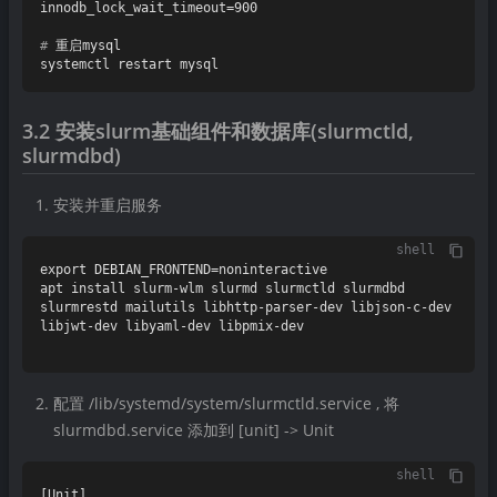
# 
重启mysql
3.2 安装slurm基础组件和数据库(slurmctld,
slurmdbd)
安装并重启服务
shell
export DEBIAN_FRONTEND=noninteractive

apt install slurm-wlm slurmd slurmctld slurmdbd 
slurmrestd mailutils libhttp-parser-dev libjson-c-dev 
libjwt-dev libyaml-dev libpmix-dev

配置 /lib/systemd/system/slurmctld.service , 将
slurmdbd.service 添加到 [unit] -> Unit
shell
[Unit]
