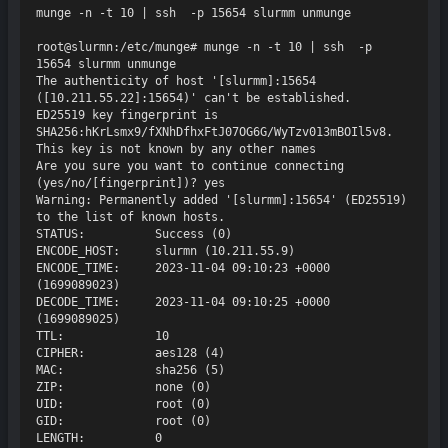
munge -n -t 10 | ssh  -p 15654 slurmm unmunge

root@slurmn:/etc/munge# munge -n -t 10 | ssh  -p 
15654 slurmm unmunge

The authenticity of host '[slurmm]:15654 
([10.211.55.22]:15654)' can't be established.

ED25519 key fingerprint is 
SHA256:hKrLsmx9/fXNhDfhxFtJ07OG6G/WyTzv013mBOIl5v8.

This key is not known by any other names

Are you sure you want to continue connecting 
(yes/no/[fingerprint])? yes

Warning: Permanently added '[slurmm]:15654' (ED25519) 
to the list of known hosts.

STATUS:          Success (0)

ENCODE_HOST:     slurmn (10.211.55.9)

ENCODE_TIME:     2023-11-04 09:10:23 +0000 
(1699089023)

DECODE_TIME:     2023-11-04 09:10:25 +0000 
(1699089025)

TTL:             10

CIPHER:          aes128 (4)

MAC:             sha256 (5)

ZIP:             none (0)

UID:             root (0)

GID:             root (0)
