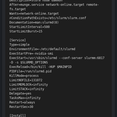
Description=Slurm node daemon

After=munge.service network-online.target remote-
fs.target

#
ConditionPathExists=/etc/slurm/slurm.conf
Documentation=man:slurmd(8)

StartLimitInterval=500

StartLimitBurst=15

[Service]

Type=simple

EnvironmentFile=-/etc/default/slurmd

ExecStartPre=-nvidia-smi

ExecStart=/usr/sbin/slurmd --conf-server slurmm:6817 
-D -s $SLURMD_OPTIONS

ExecReload=/bin/kill -HUP $MAINPID

PIDFile=/run/slurmd.pid

KillMode=process

LimitNOFILE=131072

LimitMEMLOCK=infinity

LimitSTACK=infinity

Delegate=yes

TasksMax=infinity

Restart=always

RestartSec=30

[Install]
