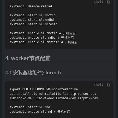
shell
systemctl daemon-reload

systemctl start slurmctld

systemctl start slurmdbd

systemctl start slurmrestd

systemctl enable slurmctld # 开机自启

systemctl enable slurmdbd # 开机自启

4. worker节点配置
4.1 安装基础组件(slurmd)
shell
export DEBIAN_FRONTEND=noninteractive

apt install slurmd mailutils libhttp-parser-dev 
libjson-c-dev libjwt-dev libyaml-dev libpmix-dev

systemctl start slurmd
