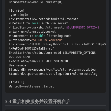
Documentation=man:slurmrestd(8)

[Service]

Type=simple

# 
Default to 
local
 auth via socket
# 
ExecStart=/usr/sbin/slurmrestd 
$SLURMRESTD_OPTIONS
unix:/run/slurmrestd.socket
# 
Uncomment to 
enable
 listening mode
#
Environment=
"SLURM_JWT=daemon"
Environment="SLURM_JWT=eyJhbGciOiJIUzI1NiIsInR5cCI6IkpXVCJ
lMRqFQqd4EOU7l25m4aEZy-rc"

ExecStart=/usr/sbin/slurmrestd $SLURMRESTD_OPTIONS 
0.0.0.0:6820

ExecReload=/bin/kill -HUP $MAINPID

User=munge

StandardError=append:/var/log/slurm/slurmrestd.log

StandardOutput=append:/var/log/slurm/slurmrestd.log

[Install]

3.4 重启相关服务并设置开机自启