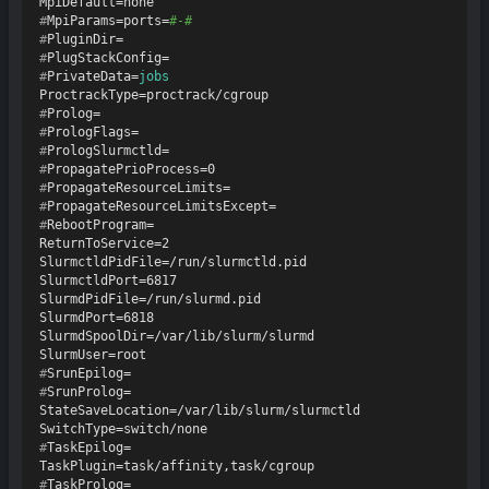
#
MpiParams=ports=
#-#
#
PluginDir=
#
PlugStackConfig=
#
PrivateData=
jobs
#
Prolog=
#
PrologFlags=
#
PrologSlurmctld=
#
PropagatePrioProcess=0
#
PropagateResourceLimits=
#
PropagateResourceLimitsExcept=
#
RebootProgram=
ReturnToService=2

SlurmctldPidFile=/run/slurmctld.pid

SlurmctldPort=6817

SlurmdPidFile=/run/slurmd.pid

SlurmdPort=6818

SlurmdSpoolDir=/var/lib/slurm/slurmd

#
SrunEpilog=
#
SrunProlog=
StateSaveLocation=/var/lib/slurm/slurmctld

#
TaskEpilog=
#
TaskProlog=