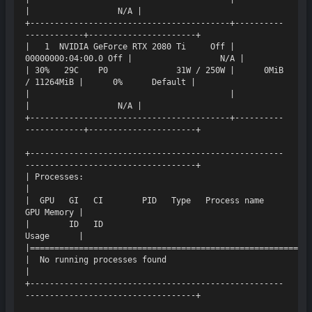
|                  N/A |

+-----------------------------------------+----------
------------+----------------------+

|   1  NVIDIA GeForce RTX 2080 Ti     Off | 
00000000:04:00.0 Off |                  N/A |

| 30%   29C    P0              31W / 250W |      0MiB 
/ 11264MiB |      0%      Default |

|                                         |                      
|                  N/A |

+-----------------------------------------+----------
------------+----------------------+

+----------------------------------------------------
-----------------------------------+

| Processes:                                                                            
|

|  GPU   GI   CI        PID   Type   Process name                            
GPU Memory |

|        ID   ID                                                             
Usage      |

|==========================================================
|  No running processes found                                                           
|

+----------------------------------------------------
-----------------------------------+
