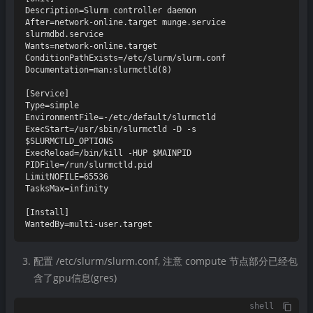
Description=Slurm controller daemon

After=network-online.target munge.service 
slurmdbd.service

Wants=network-online.target

ConditionPathExists=/etc/slurm/slurm.conf

Documentation=man:slurmctld(8)

[Service]

Type=simple

EnvironmentFile=-/etc/default/slurmctld

ExecStart=/usr/sbin/slurmctld -D -s 
$SLURMCTLD_OPTIONS

ExecReload=/bin/kill -HUP $MAINPID

PIDFile=/run/slurmctld.pid

LimitNOFILE=65536

TasksMax=infinity

[Install]

配置 /etc/slurm/slurm.conf, 注意 compute 节点部分已经包
含了gpu信息(gres)
shell