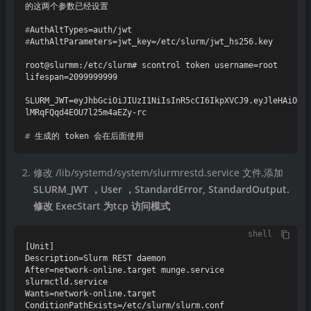
的这两个参数已经设置
#
AuthAltTypes=auth/jwt
#
AuthAltParameters=jwt_key=/etc/slurm/jwt_hs256.key
root@slurmm:/etc/slurm# scontrol token username=root 
lifespan=2099999999

SLURM_JWT=eyJhbGciOiJIUzI1NiIsInR5cCI6IkpXVCJ9.eyJleHAiOjI
# 
生成的 token 会在后面使用
修改 /lib/systemd/system/slurmrestd.service 文件,添加
SLURM_JWT ，User ，StandardError, StandardOutput.
修改 ExecStart 为tcp 访问模式
shell
[Unit]

Description=Slurm REST daemon

After=network-online.target munge.service 
slurmctld.service

Wants=network-online.target

ConditionPathExists=/etc/slurm/slurm.conf
