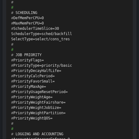
#
#
# 
SCHEDULING
#
DefMemPerCPU=0
#
MaxMemPerCPU=0
#
SchedulerTimeSlice=30
SchedulerType=sched/backfill

#
#
# 
JOB PRIORITY
#
PriorityFlags=
#
PriorityType=priority/basic
#
PriorityDecayHalfLife=
#
PriorityCalcPeriod=
#
PriorityFavorSmall=
#
PriorityMaxAge=
#
PriorityUsageResetPeriod=
#
PriorityWeightAge=
#
PriorityWeightFairshare=
#
PriorityWeightJobSize=
#
PriorityWeightPartition=
#
PriorityWeightQOS=
#
#
# 
LOGGING AND ACCOUNTING