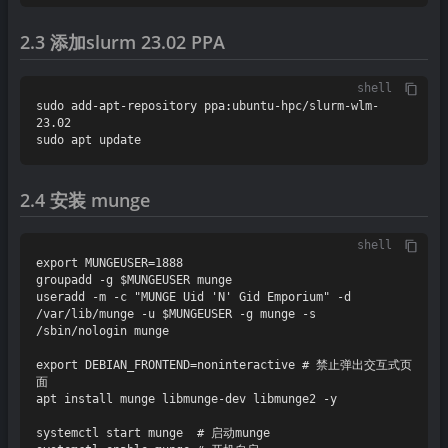
2.3 添加slurm 23.02 PPA
shell
sudo add-apt-repository ppa:ubuntu-hpc/slurm-wlm-
23.02

2.4 安装 munge
shell
export MUNGEUSER=1888

groupadd -g $MUNGEUSER munge 

useradd -m -c "MUNGE Uid 'N' Gid Emporium" -d 
/var/lib/munge -u $MUNGEUSER -g munge -s 
/sbin/nologin munge 

export DEBIAN_FRONTEND=noninteractive # 禁止弹出交互式页
面

apt install munge libmunge-dev libmunge2 -y

systemctl start munge  # 启动munge
