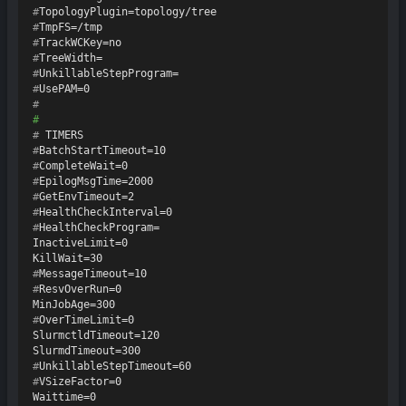
#
TopologyPlugin=topology/tree
#
TmpFS=/tmp
#
TrackWCKey=no
#
TreeWidth=
#
UnkillableStepProgram=
#
UsePAM=0
#
#
# 
TIMERS
#
BatchStartTimeout=10
#
CompleteWait=0
#
EpilogMsgTime=2000
#
GetEnvTimeout=2
#
HealthCheckInterval=0
#
HealthCheckProgram=
InactiveLimit=0

#
MessageTimeout=10
#
ResvOverRun=0
#
OverTimeLimit=0
SlurmctldTimeout=120

#
UnkillableStepTimeout=60
#
VSizeFactor=0