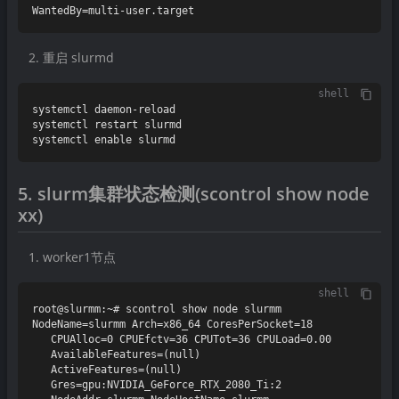
重启 slurmd
shell
systemctl daemon-reload

systemctl restart slurmd

5. slurm集群状态检测(scontrol show node
xx)
worker1节点
shell
root@slurmm:~# scontrol show node slurmm

NodeName=slurmm Arch=x86_64 CoresPerSocket=18

   CPUAlloc=0 CPUEfctv=36 CPUTot=36 CPULoad=0.00

   AvailableFeatures=(null)

   ActiveFeatures=(null)

   Gres=gpu:NVIDIA_GeForce_RTX_2080_Ti:2
