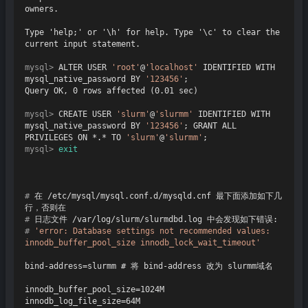
owners.

Type 'help;' or '\h' for help. Type '\c' to clear the 
mysql> 
ALTER USER 
'root'
@
'localhost'
 IDENTIFIED WITH 
mysql_native_password BY 
'123456'
;
mysql> 
CREATE USER 
'slurm'
@
'slurmm'
 IDENTIFIED WITH 
mysql_native_password BY 
'123456'
; GRANT ALL 
PRIVILEGES ON *.* TO 
'slurm'
@
'slurmm'
;
mysql> 
exit
# 
在 /etc/mysql/mysql.conf.d/mysqld.cnf 最下面添加如下几
行，否则在
# 
日志文件 /var/log/slurm/slurmdbd.log 中会发现如下错误:
# 
'error: Database settings not recommended values: 
innodb_buffer_pool_size innodb_lock_wait_timeout'
bind-address=slurmm # 将 bind-address 改为 slurmm域名

innodb_buffer_pool_size=1024M

innodb_log_file_size=64M
