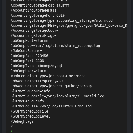
#
AccountingStorageEnforce=0
#
AccountingStoragePass=
AccountingStoragePort=6819

AccountingStorageType=accounting_storage/slurmdbd

#
AccountingStorageUser=
#
AccountingStoreFlags=
JobCompHost=slurmm

#
JobCompParams=
JobCompPass=123456

JobCompPort=3306

JobCompType=jobcomp/mysql

#
JobContainerType=job_container/none
JobAcctGatherFrequency=30

JobAcctGatherType=jobacct_gather/cgroup

SlurmctldDebug=info

SlurmctldLogFile=/var/log/slurm/slurmctld.log

SlurmdDebug=info

#
SlurmSchedLogFile=
#
SlurmSchedLogLevel=
#
DebugFlags=
#
#