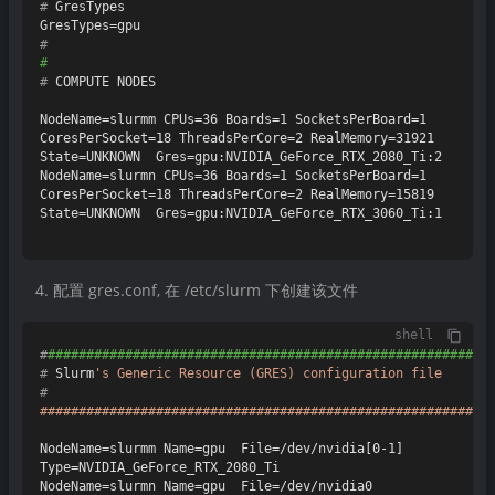
# 
GresTypes
#
#
# 
COMPUTE NODES
NodeName=slurmm CPUs=36 Boards=1 SocketsPerBoard=1 
CoresPerSocket=18 ThreadsPerCore=2 RealMemory=31921 
State=UNKNOWN  Gres=gpu:NVIDIA_GeForce_RTX_2080_Ti:2

NodeName=slurmn CPUs=36 Boards=1 SocketsPerBoard=1 
CoresPerSocket=18 ThreadsPerCore=2 RealMemory=15819 
State=UNKNOWN  Gres=gpu:NVIDIA_GeForce_RTX_3060_Ti:1

配置 gres.conf, 在 /etc/slurm 下创建该文件
shell
#
#########################################################
# 
Slurm
's Generic Resource (GRES) configuration file
#
##########################################################
NodeName=slurmm Name=gpu  File=/dev/nvidia[0-1] 
Type=NVIDIA_GeForce_RTX_2080_Ti

NodeName=slurmn Name=gpu  File=/dev/nvidia0 