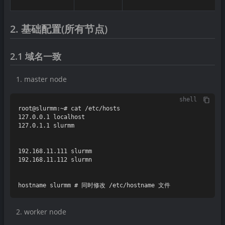
2. 基础配置(所有节点)
2.1 域名一致
master node
shell
root@slurmm:~# cat /etc/hosts

127.0.0.1 localhost

127.0.1.1 slurmm

192.168.11.111 slurmm

192.168.11.112 slurmn

worker node