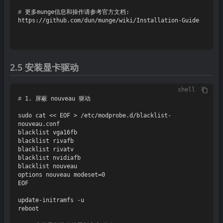
# 
更多munge信息和操作请参考官方文档: 
https://github.com/dun/munge/wiki/Installation-Guide
2.5 安装显卡驱动
shell
# 
1. 屏蔽 nouveau 驱动
sudo cat << EOF > /etc/modprobe.d/blacklist-
nouveau.conf

blacklist vga16fb

blacklist rivafb

blacklist rivatv

blacklist nvidiafb

blacklist nouveau

options nouveau modeset=0

EOF

update-initramfs -u
