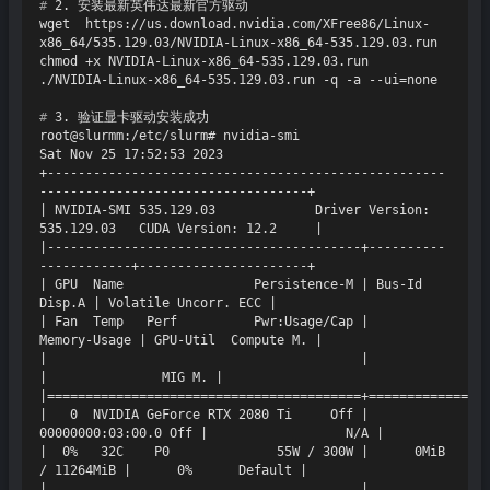
# 
2. 安装最新英伟达最新官方驱动
wget  https://us.download.nvidia.com/XFree86/Linux-
x86_64/535.129.03/NVIDIA-Linux-x86_64-535.129.03.run

chmod +x NVIDIA-Linux-x86_64-535.129.03.run

# 
3. 验证显卡驱动安装成功
root@slurmm:/etc/slurm# nvidia-smi

Sat Nov 25 17:52:53 2023

+----------------------------------------------------
-----------------------------------+

| NVIDIA-SMI 535.129.03             Driver Version: 
535.129.03   CUDA Version: 12.2     |

|-----------------------------------------+----------
------------+----------------------+

| GPU  Name                 Persistence-M | Bus-Id        
Disp.A | Volatile Uncorr. ECC |

| Fan  Temp   Perf          Pwr:Usage/Cap |         
Memory-Usage | GPU-Util  Compute M. |

|                                         |                      
|               MIG M. |

|=========================================+================
|   0  NVIDIA GeForce RTX 2080 Ti     Off | 
00000000:03:00.0 Off |                  N/A |

|  0%   32C    P0              55W / 300W |      0MiB 
/ 11264MiB |      0%      Default |

|                                         |                      